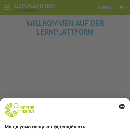
LERNPLATTFORM
УВІЙТИ
UK
GOETHE-INSTITUT
Перейти до головного вмісту
WILLKOMMEN AUF DER
LERNPLATTFORM